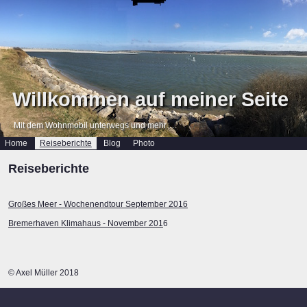
Willkommen auf meiner Seite
Mit dem Wohnmobil unterwegs und mehr….
Home
Reiseberichte
Blog
Photo
Reiseberichte
Großes Meer - Wochenendtour September 2016
Bremerhaven Klimahaus - November 201
6
© Axel Müller 2018